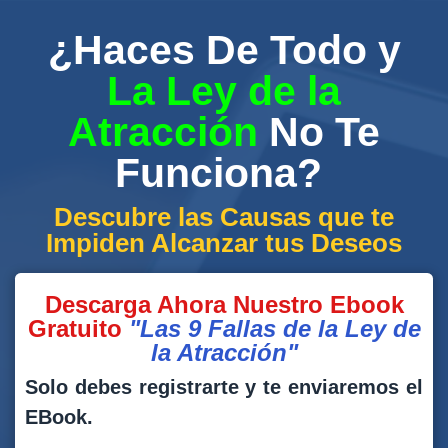
¿Haces De Todo y
La Ley de la
Atracción
No Te
Funciona?
Descubre las Causas que te
Impiden Alcanzar tus Deseos
Descarga Ahora Nuestro Ebook
Gratuito
"Las 9 Fallas de la Ley de
la Atracción"
Solo debes registrarte y te enviaremos el
EBook.